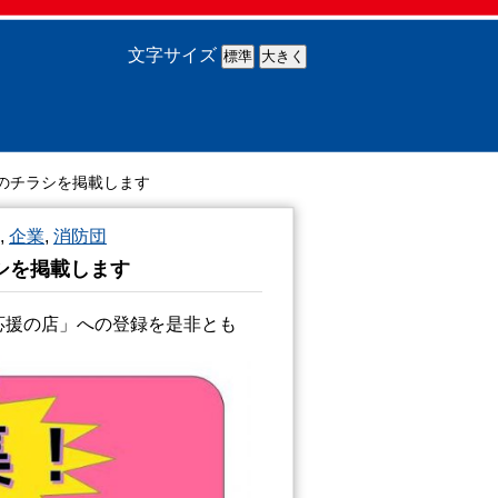
文字サイズ
のチラシを掲載します
,
企業
,
消防団
シを掲載します
応援の店」への登録を是非とも