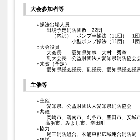
大会参加者等
○操法出場人員
出場予定消防団数 22団
（内訳） ポンプ車操法（11団） 1団6
小型ポンプ操法（11団） 1団5名
○大会役員
大会長 愛知県知事 大村 秀章
副大会長 公益財団法人愛知県消防協会会
○来賓（予定）
愛知県議会議長、副議長、愛知県議会議
主催等
○主催
愛知県、公益財団法人愛知県消防協会
○共催
岡崎市、碧南市、刈谷市、豊田市、安城市
高浜市、みよし市、幸田町
○協力
尾三消防組合、衣浦東部広域連合消防局
○後援