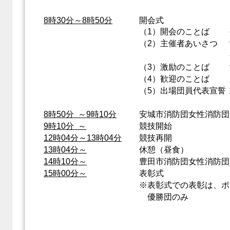
8時30分～8時50分
開会式
（1）開会のことば
（2）主催者あいさつ
（3）激励のことば
（4）歓迎のことば
（5）出場団員代表宣誓
8時50分 ～9時10分
安城市消防団女性消防団
9時10分 ～
競技開始
12時04分～13時04分
競技再開
13時04分～
休憩（昼食）
14時10分～
豊田市消防団女性消防団
15時00分～
表彰式
※表彰式での表彰は、ポ
優勝団のみ