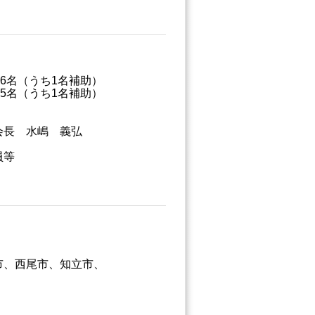
名（うち1名補助）
（うち1名補助）
長 水嶋 義弘
員等
、西尾市、知立市、