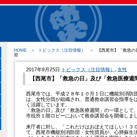
HOME
トピックス（注目情報）
【西尾市】「救急の
習
2017年9月25日
トピックス（注目情報）
,
女性
【西尾市】「救急の日」及び「救急医療週
西尾市では、平成２８年１０月１日に機能別消防
は、女性分団が組織され、普通救命講習会指導を
く活躍しています。
「救急の日」及び「救急医療週間」の一環として
市役所１階ロビーにおいて救命講習会を開催しま
来庁者に対し、「これだけはおぼえてほしい！３
て、西尾市機能別消防団・女性団員が、心肺蘇生