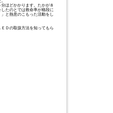
た。
６分ほどかかります。たかが８
をしたのとでは救命率が格段に
。」と熱意のこもった活動をし
ＡＥＤの取扱方法を知ってもら