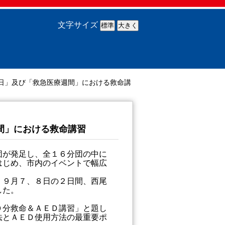
文字サイズ
日」及び「救急医療週間」における救命講
間」における救命講習
団が発足し、全１６分団の中に
はじめ、市内のイベントで幅広
、９月７、８日の２日間、西尾
した。
０分救命＆ＡＥＤ講習」と題し
法とＡＥＤ使用方法の最重要ポ