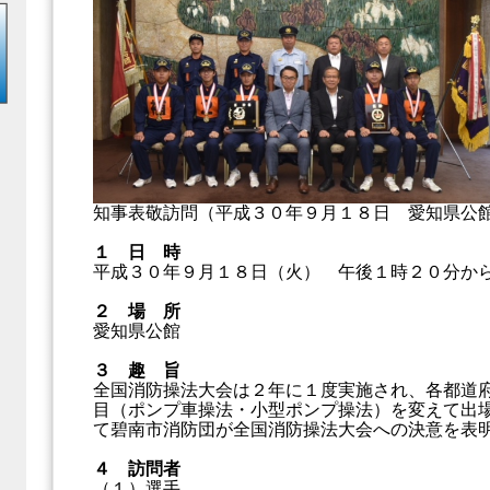
知事表敬訪問（平成３０年９月１８日 愛知県公
１ 日 時
平成３０年９月１８日（火） 午後１時２０分か
２ 場 所
愛知県公館
３ 趣 旨
全国消防操法大会は２年に１度実施され、各都道
目（ポンプ車操法・小型ポンプ操法）を変えて出
て碧南市消防団が全国消防操法大会への決意を表
４ 訪問者
（１）選手