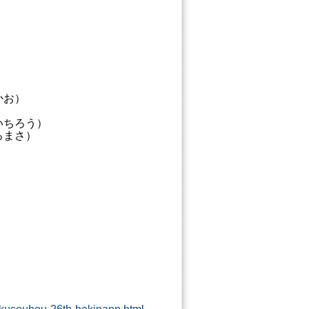
かお）
いちろう）
ろまさ）
）