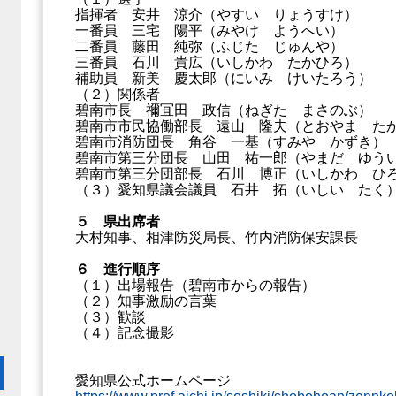
指揮者 安井 涼介（やすい りょうすけ）
一番員 三宅 陽平（みやけ ようへい）
二番員 藤田 純弥（ふじた じゅんや）
三番員 石川 貴広（いしかわ たかひろ）
補助員 新美 慶太郎（にいみ けいたろう）
（２）関係者
碧南市長 禰冝田 政信（ねぎた まさのぶ）
碧南市市民協働部長 遠山 隆夫（とおやま た
碧南市消防団長 角谷 一基（すみや かずき）
碧南市第三分団長 山田 祐一郎（やまだ ゆう
碧南市第三分団部長 石川 博正（いしかわ ひ
（３）愛知県議会議員 石井 拓（いしい たく
。
５ 県出席者
大村知事、相津防災局長、竹内消防保安課長
６ 進行順序
（１）出場報告（碧南市からの報告）
（２）知事激励の言葉
（３）歓談
（４）記念撮影
愛知県公式ホームページ