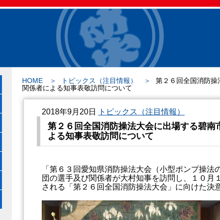
HOME
トピックス（注目情報）
第２６回全国消防操
関係者による知事表敬訪問について
2018年9月20日
トピックス（注目情報）
第２６回全国消防操法大会に出場する碧南
よる知事表敬訪問について
「第６３回愛知県消防操法大会（小型ポンプ操法
団の選手及び関係者が大村知事を訪問し、１０月
される「第２６回全国消防操法大会」に向けた決