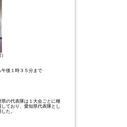
館）
ら午後１時３５分まで
府県の代表隊は１大会ごとに種
場しており、愛知県代表隊とし
明した。